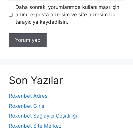
Daha sonraki yorumlarımda kullanılması için
adım, e-posta adresim ve site adresim bu
tarayıcıya kaydedilsin.
Son Yazılar
Roxenbet Adresi
Roxenbet Giriş
Roxenbet Sağlayıcı Çeşitliliği
Roxenbet Site Merkezi