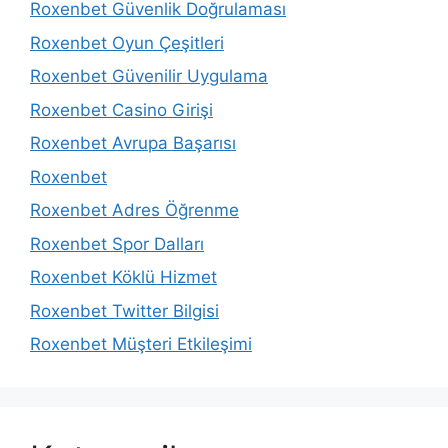
Roxenbet Güvenlik Doğrulaması
Roxenbet Oyun Çeşitleri
Roxenbet Güvenilir Uygulama
Roxenbet Casino Girişi
Roxenbet Avrupa Başarısı
Roxenbet
Roxenbet Adres Öğrenme
Roxenbet Spor Dalları
Roxenbet Köklü Hizmet
Roxenbet Twitter Bilgisi
Roxenbet Müşteri Etkileşimi