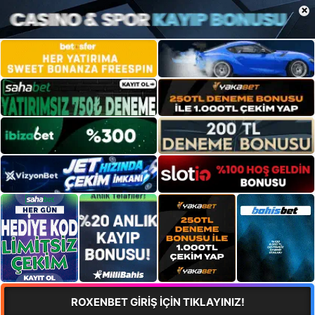
×
ROXENBET GİRİŞ İÇİN TIKLAYINIZ!