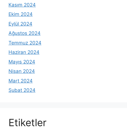
Kasım 2024
Ekim 2024
Eylül 2024
Ağustos 2024
Temmuz 2024
Haziran 2024
Mayıs 2024
Nisan 2024
Mart 2024
Şubat 2024
Etiketler