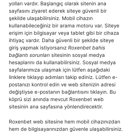
yolları vardır. Başlangıç ​​olarak sitenin ana
sayfasını ziyaret ederek siteye güvenli bir
şekilde ulaşabilirsiniz. Mobil cihazın
kullanabileceğiniz bir arama motoru var. Siteye
erişim için bilgisayar veya tablet gibi bir cihaza
ihtiyaç vardır. Daha güvenli bir şekilde siteye
giriş yapmak istiyorsanız
Roxenbet bahis
bağlantı sorunları
sitesinin sosyal medya
hesaplarını da kullanabilirsiniz. Sosyal medya
sayfalarımıza ulaşmak için lütfen aşağıdaki
linklere tıklayıp adımları takip ediniz. Lütfen e-
postanızı kontrol edin ve web sitenizin adresi
değiştiyse e-postanın bağlantısını tıklayın. Bu
köprü sizi anında mevcut Roxenbet web
sitesinin ana sayfasına yönlendirecektir.
Roxenbet web sitesine hem mobil cihazınızdan
hem de bilgisayarınızdan güvenle ulaşabilirsiniz.