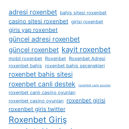
adresi roxenbet
bahis sitesi roxenbet
casino sitesi roxenbet
girisi roxenbet
giris yap roxenbet
güncel adresi roxenbet
kayit roxenbet
güncel roxenbet
mobil roxenbet
Roxenbet
Roxenbet Adresi
roxenbet bahis
roxenbet bahis seçenekleri
roxenbet bahis sitesi
roxenbet canli destek
roxenbet canlı asistan
roxenbet canlı casino oyunları
roxenbet girisi
roxenbet casino oyunları
roxenbet giris twitter
Roxenbet Giriş