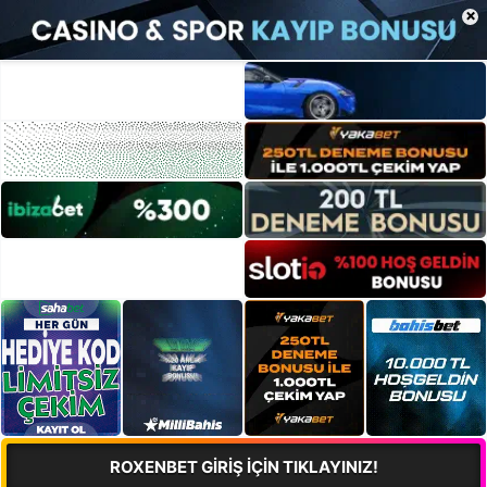
×
ROXENBET GİRİŞ İÇİN TIKLAYINIZ!