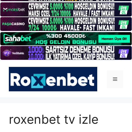
İçeriğe
atla
Menü
roxenbet tv izle