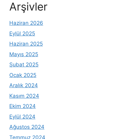
Arşivler
Haziran 2026
Eylül 2025
Haziran 2025
Mayıs 2025
Şubat 2025
Ocak 2025
Aralık 2024
Kasım 2024
Ekim 2024
Eylül 2024
Ağustos 2024
Temmuz 2024