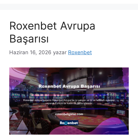
Roxenbet Avrupa
Başarısı
Haziran 16, 2026
yazar
Roxenbet