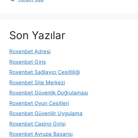
Son Yazılar
Roxenbet Adresi
Roxenbet Giriş
Roxenbet Sağlayıcı Çeşitliliği
Roxenbet Site Merkezi
Roxenbet Güvenlik Doğrulaması
Roxenbet Oyun Çeşitleri
Roxenbet Güvenilir Uygulama
Roxenbet Casino Girişi
Roxenbet Avrupa Başarısı