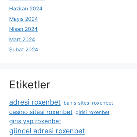
Haziran 2024
Mayıs 2024
Nisan 2024
Mart 2024
Şubat 2024
Etiketler
adresi roxenbet
bahis sitesi roxenbet
casino sitesi roxenbet
girisi roxenbet
giris yap roxenbet
güncel adresi roxenbet