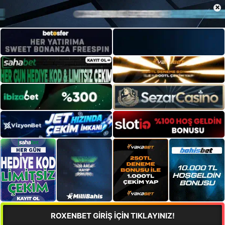
×
ROXENBET GİRİŞ İÇİN TIKLAYINIZ!