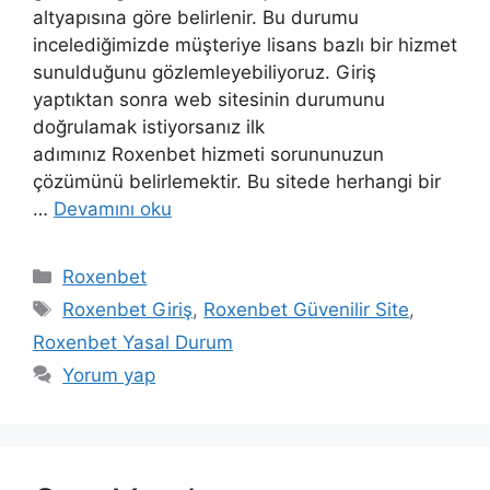
altyapısına göre belirlenir. Bu durumu
incelediğimizde müşteriye lisans bazlı bir hizmet
sunulduğunu gözlemleyebiliyoruz. Giriş
yaptıktan sonra web sitesinin durumunu
doğrulamak istiyorsanız ilk
adımınız Roxenbet hizmeti sorununuzun
çözümünü belirlemektir. Bu sitede herhangi bir
…
Devamını oku
Kategoriler
Roxenbet
Etiketler
Roxenbet Giriş
,
Roxenbet Güvenilir Site
,
Roxenbet Yasal Durum
Yorum yap