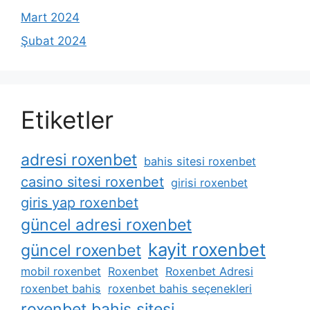
Mart 2024
Şubat 2024
Etiketler
adresi roxenbet
bahis sitesi roxenbet
casino sitesi roxenbet
girisi roxenbet
giris yap roxenbet
güncel adresi roxenbet
kayit roxenbet
güncel roxenbet
mobil roxenbet
Roxenbet
Roxenbet Adresi
roxenbet bahis
roxenbet bahis seçenekleri
roxenbet bahis sitesi