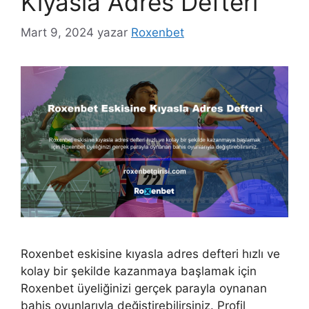
Kıyasla Adres Defteri
Mart 9, 2024
yazar
Roxenbet
Roxenbet eskisine kıyasla adres defteri hızlı ve
kolay bir şekilde kazanmaya başlamak için
Roxenbet üyeliğinizi gerçek parayla oynanan
bahis oyunlarıyla değiştirebilirsiniz. Profil