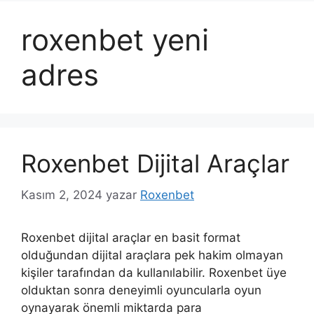
roxenbet yeni
adres
Roxenbet Dijital Araçlar
Kasım 2, 2024
yazar
Roxenbet
Roxenbet dijital araçlar en basit format
olduğundan dijital araçlara pek hakim olmayan
kişiler tarafından da kullanılabilir. Roxenbet üye
olduktan sonra deneyimli oyuncularla oyun
oynayarak önemli miktarda para