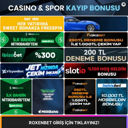
×
ROXENBET GİRİŞ İÇİN TIKLAYINIZ!