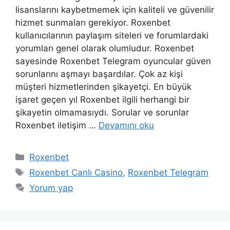
lisanslarını kaybetmemek için kaliteli ve güvenilir
hizmet sunmaları gerekiyor. Roxenbet
kullanıcılarının paylaşım siteleri ve forumlardaki
yorumları genel olarak olumludur. Roxenbet
sayesinde Roxenbet Telegram oyuncular güven
sorunlarını aşmayı başardılar. Çok az kişi
müşteri hizmetlerinden şikayetçi. En büyük
işaret geçen yıl Roxenbet ilgili herhangi bir
şikayetin olmamasıydı. Sorular ve sorunlar
Roxenbet iletişim …
Devamını oku
Kategoriler
Roxenbet
Etiketler
Roxenbet Canlı Casino
,
Roxenbet Telegram
Yorum yap