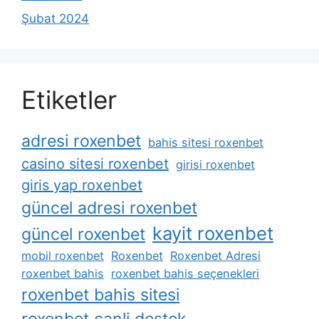
Şubat 2024
Etiketler
adresi roxenbet
bahis sitesi roxenbet
casino sitesi roxenbet
girisi roxenbet
giris yap roxenbet
güncel adresi roxenbet
kayit roxenbet
güncel roxenbet
mobil roxenbet
Roxenbet
Roxenbet Adresi
roxenbet bahis
roxenbet bahis seçenekleri
roxenbet bahis sitesi