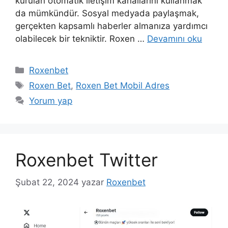
kurulan otomatik iletişim kanallarını kullanmak
da mümkündür. Sosyal medyada paylaşmak,
gerçekten kapsamlı haberler almanıza yardımcı
olabilecek bir tekniktir. Roxen …
Devamını oku
Kategoriler
Roxenbet
Etiketler
Roxen Bet
,
Roxen Bet Mobil Adres
Yorum yap
Roxenbet Twitter
Şubat 22, 2024
yazar
Roxenbet