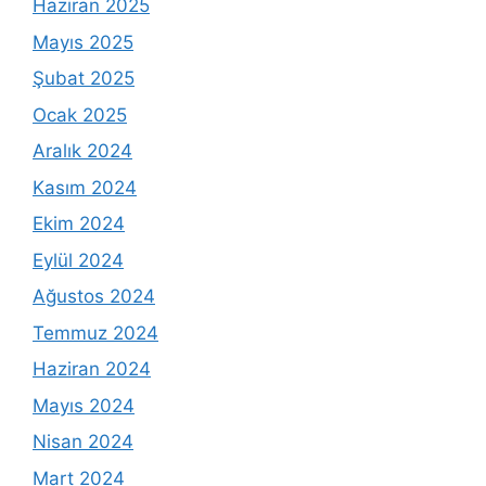
Haziran 2025
Mayıs 2025
Şubat 2025
Ocak 2025
Aralık 2024
Kasım 2024
Ekim 2024
Eylül 2024
Ağustos 2024
Temmuz 2024
Haziran 2024
Mayıs 2024
Nisan 2024
Mart 2024