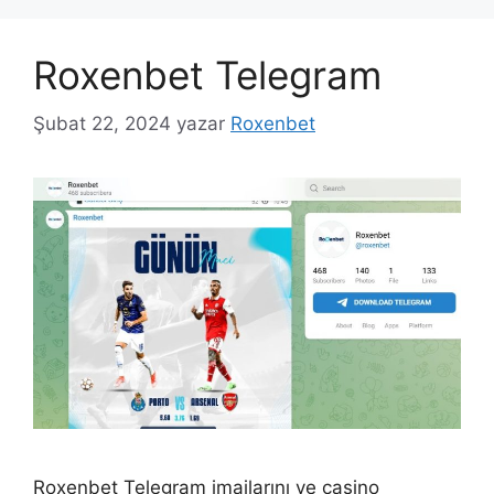
Roxenbet Telegram
Şubat 22, 2024
yazar
Roxenbet
Roxenbet Telegram imajlarını ve casino