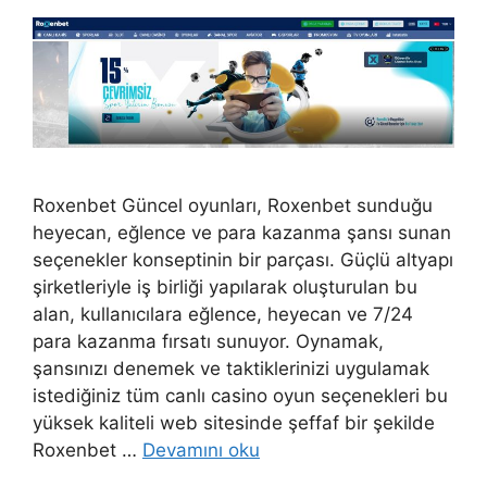
Roxenbet Güncel oyunları, Roxenbet sunduğu
heyecan, eğlence ve para kazanma şansı sunan
seçenekler konseptinin bir parçası. Güçlü altyapı
şirketleriyle iş birliği yapılarak oluşturulan bu
alan, kullanıcılara eğlence, heyecan ve 7/24
para kazanma fırsatı sunuyor. Oynamak,
şansınızı denemek ve taktiklerinizi uygulamak
istediğiniz tüm canlı casino oyun seçenekleri bu
yüksek kaliteli web sitesinde şeffaf bir şekilde
Roxenbet …
Devamını oku