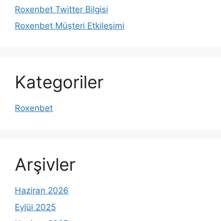
Roxenbet Twitter Bilgisi
Roxenbet Müşteri Etkileşimi
Kategoriler
Roxenbet
Arşivler
Haziran 2026
Eylül 2025