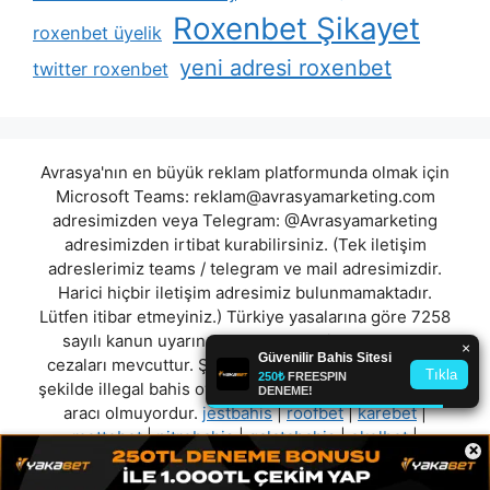
Roxenbet Şikayet
roxenbet üyelik
yeni adresi roxenbet
twitter roxenbet
Avrasya'nın en büyük reklam platformunda olmak için
Microsoft Teams:
reklam@avrasyamarketing.com
adresimizden veya Telegram: @Avrasyamarketing
adresimizden irtibat kurabilirsiniz. (Tek iletişim
adreslerimiz teams / telegram ve mail adresimizdir.
Harici hiçbir iletişim adresimiz bulunmamaktadır.
Lütfen itibar etmeyiniz.) Türkiye yasalarına göre 7258
sayılı kanun uyarınca yasa dışı bahis oynamanın
cezaları mevcuttur. Şu an bulunduğunuz site hiç bir
şekilde illegal bahis oyunları oynatmıyor ve oynamaya
aracı olmuyordur.
jestbahis
|
roofbet
|
karebet
|
mottobet
|
nitrobahis
|
galatabahis
|
ekolbet
|
×
skysporbet