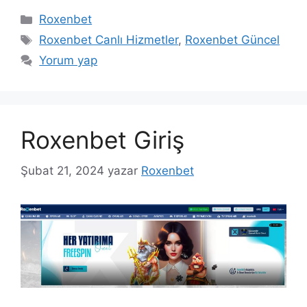
Kategoriler
Roxenbet
Etiketler
Roxenbet Canlı Hizmetler
,
Roxenbet Güncel
Yorum yap
Roxenbet Giriş
Şubat 21, 2024
yazar
Roxenbet