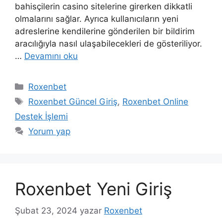
bahisçilerin casino sitelerine girerken dikkatli
olmalarını sağlar. Ayrıca kullanıcıların yeni
adreslerine kendilerine gönderilen bir bildirim
aracılığıyla nasıl ulaşabilecekleri de gösteriliyor.
…
Devamını oku
Kategoriler
Roxenbet
Etiketler
Roxenbet Güncel Giriş
,
Roxenbet Online
Destek İşlemi
Yorum yap
Roxenbet Yeni Giriş
Şubat 23, 2024
yazar
Roxenbet