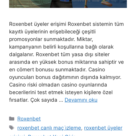
Roxenbet üyeler erişimi Roxenbet sistemin tüm
kayıtlı üyelerinin erişebileceği çeşitli
promosyonlar sunmaktadır. Miktar,
kampanyanın belirli koşullarına bağlı olarak
dalgalanır. Roxenbet tüm yasa dışı siteler
arasında en yüksek bonus miktarına sahiptir ve
en cömert bonusu sunmaktadır. Casino
oyuncuları bonus dağıtımının dışında kalmıyor.
Casino riski olmadan casino oyunlarında
becerilerini test etmek isteyen kişilere özel
fırsatlar. Çok sayıda …
Devamını oku
Kategoriler
Roxenbet
Etiketler
roxenbet canlı maç i̇zleme
,
roxenbet üyeler