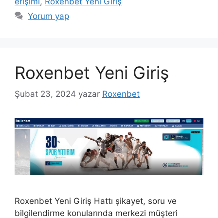
erişimi
,
Roxenbet Yeni Giriş
Yorum yap
Roxenbet Yeni Giriş
Şubat 23, 2024
yazar
Roxenbet
Roxenbet Yeni Giriş Hattı şikayet, soru ve
bilgilendirme konularında merkezi müşteri