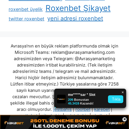
Roxenbet Şikayet
roxenbet üyelik
yeni adresi roxenbet
twitter roxenbet
Avrasya'nın en büyük reklam platformunda olmak için
Microsoft Teams:
reklam@avrasyamarketing.com
adresimizden veya Telegram: @Avrasyamarketing
adresimizden irtibat kurabilirsiniz. (Tek iletişim
adreslerimiz teams / telegram ve mail adresimizdir.
Harici hiçbir iletişim adresimiz bulunmamaktadır.
Lütfen itibar etmeyiniz.) Türkiye yasalarına göre 7258
sayılı kanun uyarınca yasa dışı bahis oynamanın
cezaları mevcuttur. Şu an bulunduğunuz site hiç bir
şekilde illegal bahis oyunları oynatmıyor ve oynamaya
aracı olmuyordur.
jestbahis
|
roofbet
|
karebet
|
mottobet
|
nitrobahis
|
galatabahis
|
ekolbet
|
×
skysporbet