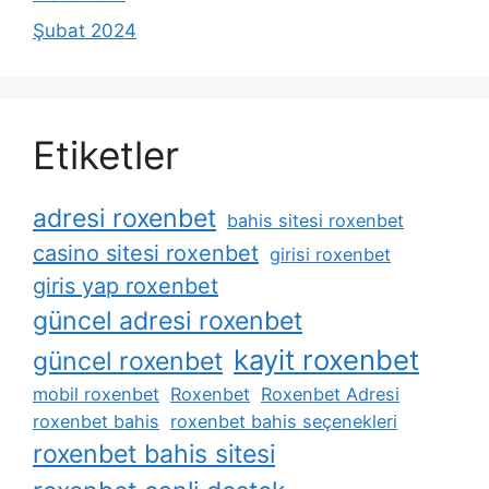
Şubat 2024
Etiketler
adresi roxenbet
bahis sitesi roxenbet
casino sitesi roxenbet
girisi roxenbet
giris yap roxenbet
güncel adresi roxenbet
kayit roxenbet
güncel roxenbet
mobil roxenbet
Roxenbet
Roxenbet Adresi
roxenbet bahis
roxenbet bahis seçenekleri
roxenbet bahis sitesi