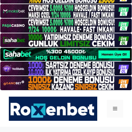
İçeriğe
atla
Menü