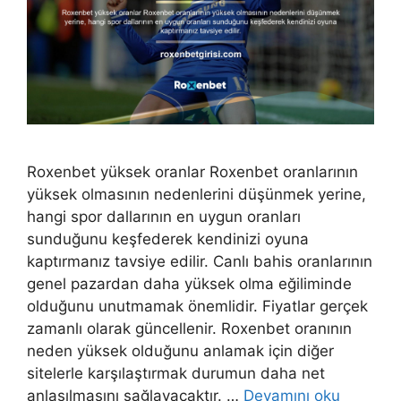
Roxenbet yüksek oranlar Roxenbet oranlarının
yüksek olmasının nedenlerini düşünmek yerine,
hangi spor dallarının en uygun oranları
sunduğunu keşfederek kendinizi oyuna
kaptırmanız tavsiye edilir. Canlı bahis oranlarının
genel pazardan daha yüksek olma eğiliminde
olduğunu unutmamak önemlidir. Fiyatlar gerçek
zamanlı olarak güncellenir. Roxenbet oranının
neden yüksek olduğunu anlamak için diğer
sitelerle karşılaştırmak durumun daha net
anlaşılmasını sağlayacaktır. …
Devamını oku