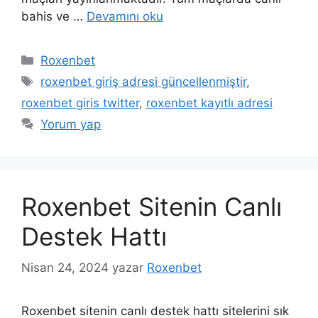
bahis ve …
Devamını oku
Kategoriler
Roxenbet
Etiketler
roxenbet giriş adresi güncellenmiştir
,
roxenbet giris twitter
,
roxenbet kayıtlı adresi
Yorum yap
Roxenbet Sitenin Canlı
Destek Hattı
Nisan 24, 2024
yazar
Roxenbet
Roxenbet sitenin canlı destek hattı sitelerini sık