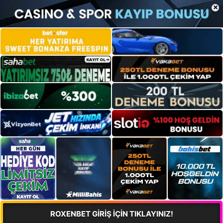
×
ROXENBET GİRİŞ İÇİN TIKLAYINIZ!