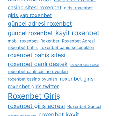
casino sitesi roxenbet
girisi roxenbet
giris yap roxenbet
güncel adresi roxenbet
kayit roxenbet
güncel roxenbet
mobil roxenbet
Roxenbet
Roxenbet Adresi
roxenbet bahis
roxenbet bahis seçenekleri
roxenbet bahis sitesi
roxenbet canli destek
roxenbet canlı asistan
roxenbet canlı casino oyunları
roxenbet girisi
roxenbet casino oyunları
roxenbet giris twitter
Roxenbet Giriş
roxenbet giriş adresi
Roxenbet Güncel
roxenbet kayit
roxenbet güvenli giriş