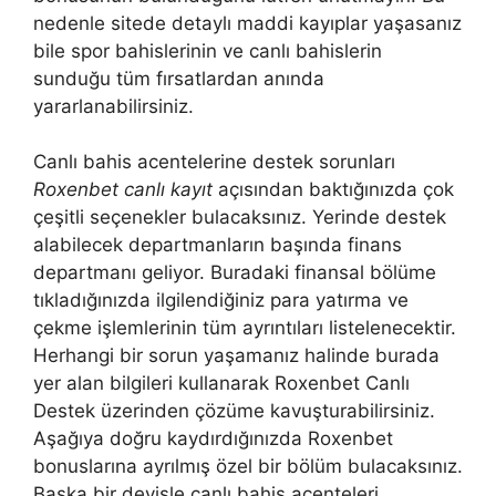
nedenle sitede detaylı maddi kayıplar yaşasanız
bile spor bahislerinin ve canlı bahislerin
sunduğu tüm fırsatlardan anında
yararlanabilirsiniz.
Canlı bahis acentelerine destek sorunları
Roxenbet canlı kayıt
açısından baktığınızda çok
çeşitli seçenekler bulacaksınız. Yerinde destek
alabilecek departmanların başında finans
departmanı geliyor. Buradaki finansal bölüme
tıkladığınızda ilgilendiğiniz para yatırma ve
çekme işlemlerinin tüm ayrıntıları listelenecektir.
Herhangi bir sorun yaşamanız halinde burada
yer alan bilgileri kullanarak Roxenbet Canlı
Destek üzerinden çözüme kavuşturabilirsiniz.
Aşağıya doğru kaydırdığınızda Roxenbet
bonuslarına ayrılmış özel bir bölüm bulacaksınız.
Başka bir deyişle canlı bahis acenteleri,