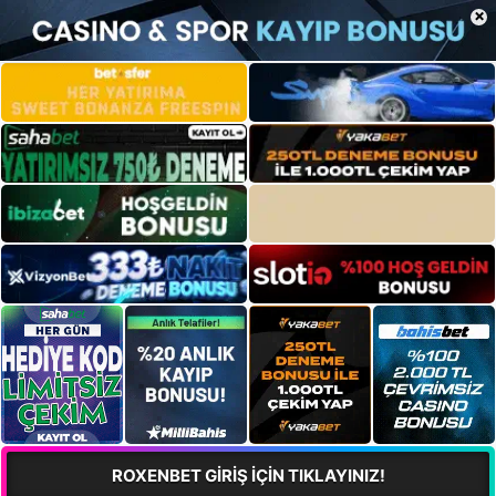
×
ROXENBET GİRİŞ İÇİN TIKLAYINIZ!