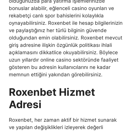
olduğunuzda para yatırma işlemlerinizde
bonuslar alabilir, eğlenceli casino oyunları ve
rekabetçi canlı spor bahislerini kolaylıkla
oynayabilirsiniz. Roxenbet ile hesap bilgilerinizin
ve paylaştığınız her türlü bilginin güvende
olduğundan emin olabilirsiniz. Roxenbet mevcut
giriş adresine ilişkin özgünlük politikası ihlali
açıklamasını dikkatlice okuyabilirsiniz. Böylece
uzun yıllardır online casino sektöründe faaliyet
gösteren bu adresin kullanıcılarını ne kadar
memnun ettiğini yakından görebilirsiniz.
Roxenbet Hizmet
Adresi
Roxenbet, her zaman aktif bir hizmet sunarak
ve yapılan değişiklikleri izleyerek değerli