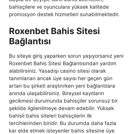
bahisçilere ve oyunculara yüksek kalitede
promosyon destek hizmetleri sunabilmektedir.
Roxenbet Bahis Sitesi
Bağlantısı
Bu siteye giriş yaparken sorun yaşıyorsanız yeni
Roxenbet Bahis Sitesi Bağlantısından yardım
alabilirsiniz. Yasadışı casino sitesi olarak
tanımlanan ancak üye sayısı her geçen gün
artan bu şirketi araştırırken yeni bağlantılara
anında ulaşabilirsiniz. Bireysel kayıtların
gecikmesi durumunda bahisçiler sorunsuz bir
şekilde ilgilenilmeye devam edebilir. Yüksek
bahisli bahis siteleri bahisçilerin ilk
tercihlerinden biridir. Bu durumda daha fazla
kar elde etmek isteyenler bahis sitesine üye