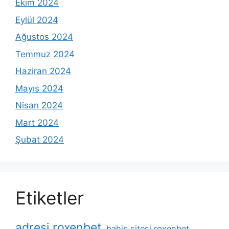
Ekim 2024
Eylül 2024
Ağustos 2024
Temmuz 2024
Haziran 2024
Mayıs 2024
Nisan 2024
Mart 2024
Şubat 2024
Etiketler
adresi roxenbet
bahis sitesi roxenbet