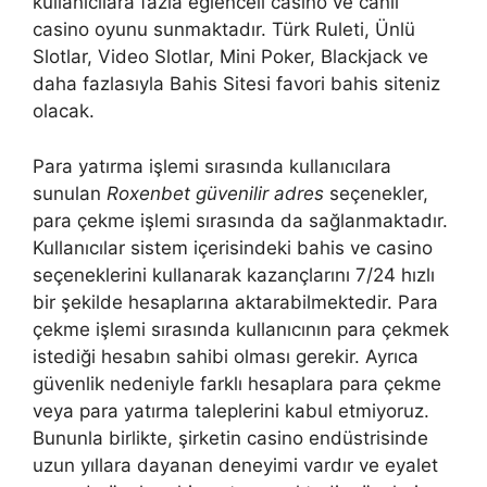
kullanıcılara fazla eğlenceli casino ve canlı
casino oyunu sunmaktadır. Türk Ruleti, Ünlü
Slotlar, Video Slotlar, Mini Poker, Blackjack ve
daha fazlasıyla Bahis Sitesi favori bahis siteniz
olacak.
Para yatırma işlemi sırasında kullanıcılara
sunulan
Roxenbet güvenilir adres
seçenekler,
para çekme işlemi sırasında da sağlanmaktadır.
Kullanıcılar sistem içerisindeki bahis ve casino
seçeneklerini kullanarak kazançlarını 7/24 hızlı
bir şekilde hesaplarına aktarabilmektedir. Para
çekme işlemi sırasında kullanıcının para çekmek
istediği hesabın sahibi olması gerekir. Ayrıca
güvenlik nedeniyle farklı hesaplara para çekme
veya para yatırma taleplerini kabul etmiyoruz.
Bununla birlikte, şirketin casino endüstrisinde
uzun yıllara dayanan deneyimi vardır ve eyalet