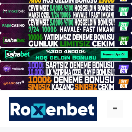
İçeriğe
atla
Menü