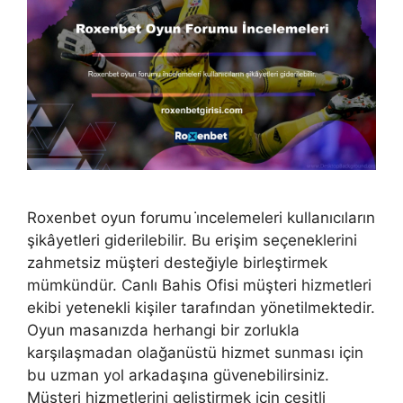
Roxenbet oyun forumu i̇ncelemeleri kullanıcıların
şikâyetleri giderilebilir. Bu erişim seçeneklerini
zahmetsiz müşteri desteğiyle birleştirmek
mümkündür. Canlı Bahis Ofisi müşteri hizmetleri
ekibi yetenekli kişiler tarafından yönetilmektedir.
Oyun masanızda herhangi bir zorlukla
karşılaşmadan olağanüstü hizmet sunması için
bu uzman yol arkadaşına güvenebilirsiniz.
Müşteri hizmetlerini geliştirmek için çeşitli