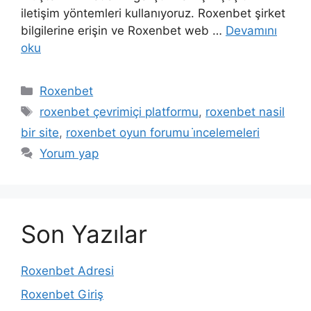
iletişim yöntemleri kullanıyoruz. Roxenbet şirket
bilgilerine erişin ve Roxenbet web …
Devamını
oku
Kategoriler
Roxenbet
Etiketler
roxenbet çevrimiçi platformu
,
roxenbet nasil
bir site
,
roxenbet oyun forumu i̇ncelemeleri
Yorum yap
Son Yazılar
Roxenbet Adresi
Roxenbet Giriş