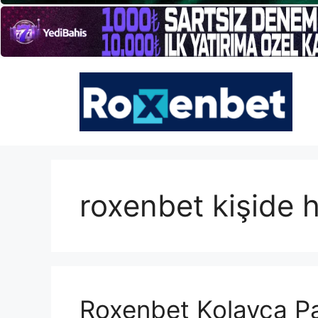
İçeriğe
atla
roxenbet kişide 
Roxenbet Kolayca Pa