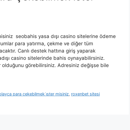
isiniz seobahis yasa dışı casino sitelerine ödeme
yorumlar para yatırma, çekme ve diğer tüm
acaktır. Canlı destek hattına giriş yaparak
sadışı casino sitelerinde bahis oynayabilirsiniz.
 olduğunu görebilirsiniz. Adresiniz değişse bile
layca para çekebilmek i̇ster misiniz
,
roxenbet sitesi