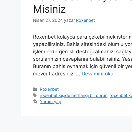
Misiniz
Nisan 27, 2024
yazar
Roxenbet
Roxenbet kolayca para çekebilmek ister m
yapabilirsiniz. Bahis sitesindeki olumlu 
işlemlerde gerekli desteği almanızı sağlay
sorularınızın cevaplarını bulabilirsiniz. Ya
Buranın bahis oynamak için güvenli bir yer
mevcut adresinizi …
Devamını oku
Kategoriler
Roxenbet
Etiketler
roxenbet kişide herhangi bir sorun
,
roxenbet ko
Yorum yap