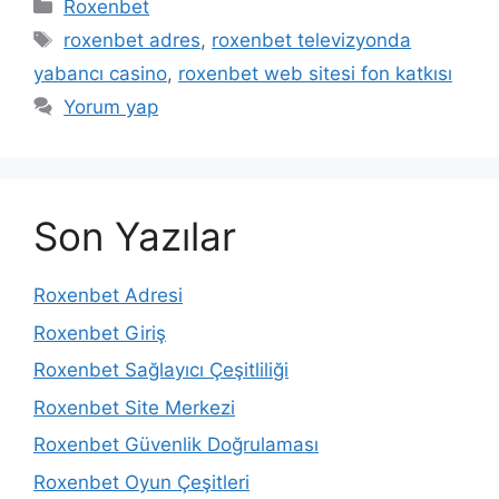
Kategoriler
Roxenbet
Etiketler
roxenbet adres
,
roxenbet televizyonda
yabancı casino
,
roxenbet web sitesi fon katkısı
Yorum yap
Son Yazılar
Roxenbet Adresi
Roxenbet Giriş
Roxenbet Sağlayıcı Çeşitliliği
Roxenbet Site Merkezi
Roxenbet Güvenlik Doğrulaması
Roxenbet Oyun Çeşitleri