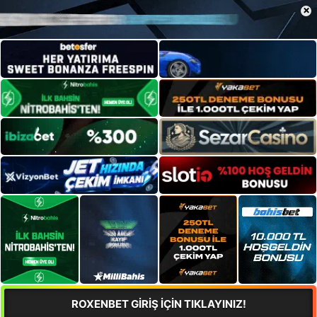
×
ROXENBET GİRİŞ İÇİN TIKLAYINIZ!