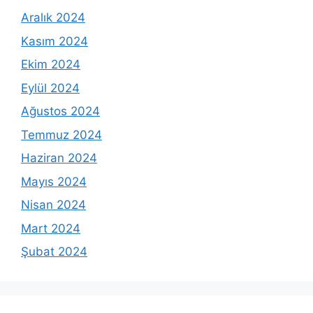
Aralık 2024
Kasım 2024
Ekim 2024
Eylül 2024
Ağustos 2024
Temmuz 2024
Haziran 2024
Mayıs 2024
Nisan 2024
Mart 2024
Şubat 2024