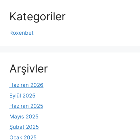
Kategoriler
Roxenbet
Arşivler
Haziran 2026
Eylül 2025
Haziran 2025
Mayıs 2025
Şubat 2025
Ocak 2025