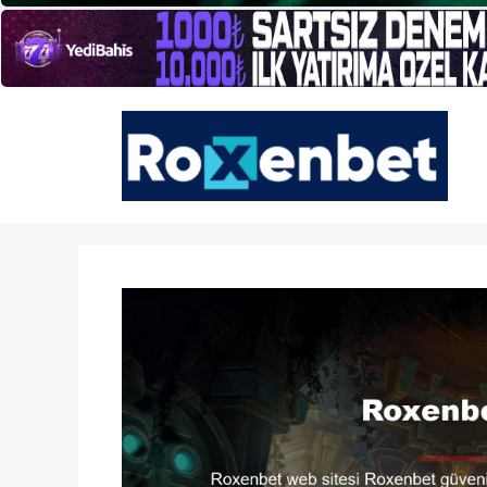
İçeriğe
atla