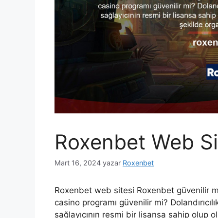
Roxenbet Web Si
Mart 16, 2024
yazar
Roxenbet
Roxenbet web sitesi Roxenbet güvenilir 
casino programı güvenilir mi? Dolandırıcılık
sağlayıcının resmi bir lisansa sahip olup 