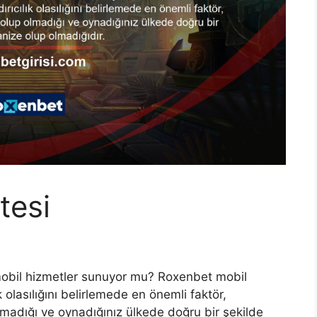
tesi
mobil hizmetler sunuyor mu? Roxenbet mobil
 olasılığını belirlemede en önemli faktör,
olmadığı ve oynadığınız ülkede doğru bir şekilde