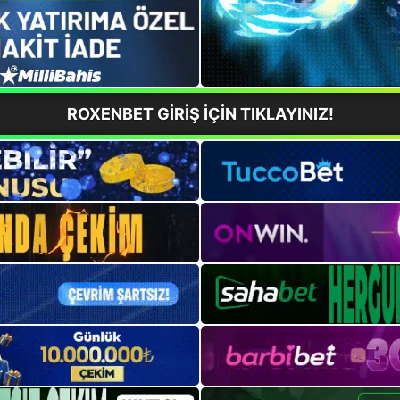
ROXENBET GİRİŞ İÇİN TIKLAYINIZ!