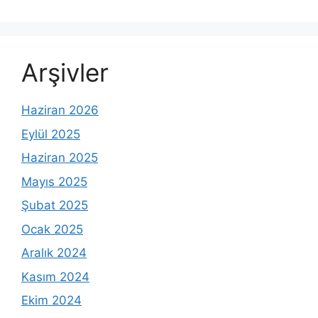
Arşivler
Haziran 2026
Eylül 2025
Haziran 2025
Mayıs 2025
Şubat 2025
Ocak 2025
Aralık 2024
Kasım 2024
Ekim 2024