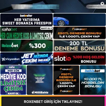
×
ROXENBET GİRİŞ İÇİN TIKLAYINIZ!